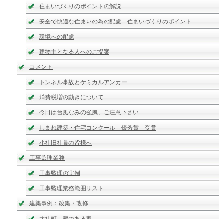
住まいづくりのポイントの解説
安全で快適な住まいの為の配慮－住まいづくりのポイント
環境への配慮
建物主となる人へのご提案
コメント
トンネル事故とケミカルアンカー
消費税増の動きについて
今日は台風なみの強風、ご注意下さい
しまね建築・住宅コンクール 優秀賞 受賞
小社旧社員の皆様へ
工事監理業務
工事監理の実例
工事監理業務範囲リスト
建築事例：改築・改修
大社町 蔵のある家