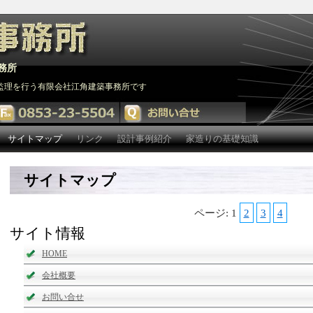
務所
監理を行う有限会社江角建築事務所です
サイトマップ
リンク
設計事例紹介
家造りの基礎知識
サイトマップ
ページ: 1
2
3
4
サイト情報
HOME
会社概要
お問い合せ