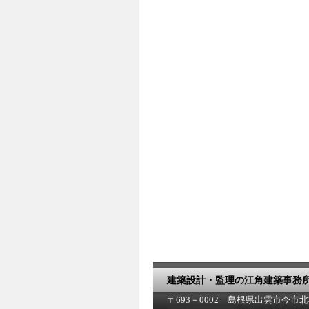
建築設計・監理の江角建築事務
〒693－0002 島根県出雲市今市北本町5丁