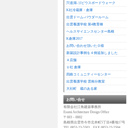
宍道湖-ゴビウスボードウォーク
K社冷蔵庫・倉庫
出雲ドーム-パウダールーム
出雲養護学校 第4教育棟
ヘルスサイエンスセンター島根
K倉庫2017
お問い合わせ頂いたＯ様
新築設計事例を４例追加しました
Ａ店舗
Ｕ社 倉庫
四絡コミュニティーセンター
出雲養護学校 雲南分教室
大社町 蔵のある家
お問い合せ
有限会社江角建築事務所
Esumi Architecture Design Office
〒693－0002
島根県出雲市今市北本町5丁目4番地17号
TEL 0853-23-5503 FAX 0853-23-5504