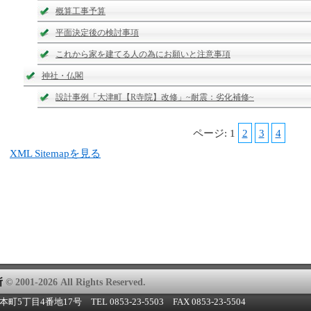
概算工事予算
平面決定後の検討事項
これから家を建てる人の為にお願いと注意事項
神社・仏閣
設計事例「大津町【R寺院】改修」~耐震：劣化補修~
ページ: 1
2
3
4
XML Sitemapを見る
所
© 2001-2026 All Rights Reserved.
目4番地17号 TEL 0853-23-5503 FAX 0853-23-5504