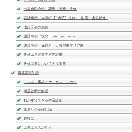
出雲市民会館 調査・診断・改修
設計事例「大津町【R寺院】改修」~耐震：劣化補修~
改築工事の実例
設計事例「坂の下cafe morikame」
設計事例 保育所「出雲聖園マリア園」
改修工事調査内容内訳書
改修工事についての提案書
建築基礎知識
トンネル事故とケミカルアンカー
耐震診断の解説
我が家でできる耐震診断
家造りの基礎知識
最後に
工事工程のめやす