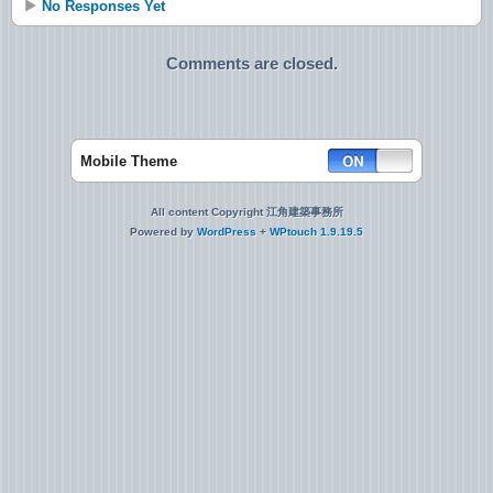
No Responses Yet
Comments are closed.
Mobile Theme
All content Copyright 江角建築事務所
Powered by
WordPress
+
WPtouch 1.9.19.5