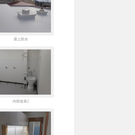
屋上防水
内部改装2