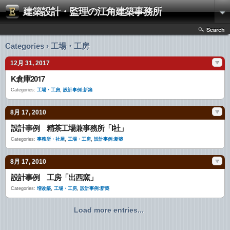
建築設計・監理の江角建築事務所
Search
Categories › 工場・工房
12月 31, 2017
K倉庫2017
Categories:
工場・工房
,
設計事例:新築
8月 17, 2010
設計事例 精茶工場兼事務所「I社」
Categories:
事務所・社屋
,
工場・工房
,
設計事例:新築
8月 17, 2010
設計事例 工房「出西窯」
Categories:
増改築
,
工場・工房
,
設計事例:新築
Load more entries...