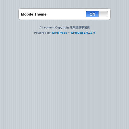
Mobile Theme
All content Copyright 江角建築事務所
Powered by
WordPress
+
WPtouch 1.9.19.5