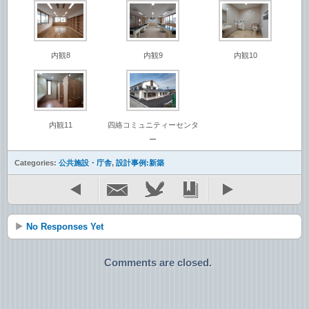
内観8
内観9
内観10
内観11
四絡コミュニティーセンタ
ー
Categories:
公共施設・庁舎
,
設計事例:新築
No Responses Yet
Comments are closed.