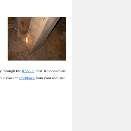
ry through the
RSS 2.0
feed. Responses are
 but you can
trackback
from your own site.