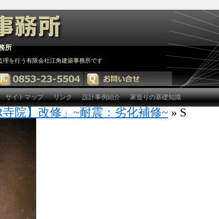
務所
監理を行う有限会社江角建築事務所です
サイトマップ
リンク
設計事例紹介
家造りの基礎知識
R寺院】改修」~耐震：劣化補修~
» S