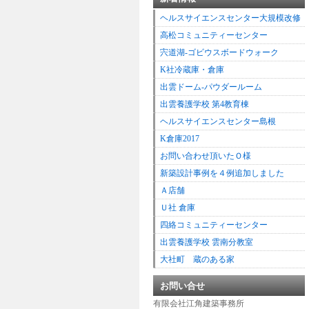
ヘルスサイエンスセンター大規模改修
高松コミュニティーセンター
宍道湖-ゴビウスボードウォーク
K社冷蔵庫・倉庫
出雲ドーム-パウダールーム
出雲養護学校 第4教育棟
ヘルスサイエンスセンター島根
K倉庫2017
お問い合わせ頂いたＯ様
新築設計事例を４例追加しました
Ａ店舗
Ｕ社 倉庫
四絡コミュニティーセンター
出雲養護学校 雲南分教室
大社町 蔵のある家
お問い合せ
有限会社江角建築事務所