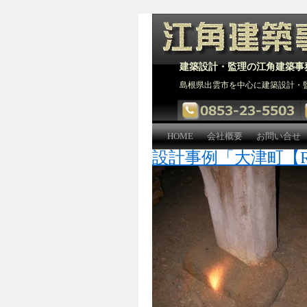
建築設計・監理の江角建築事
島根県出雲市を中心に建築設計・
HOME
会社概要
お問い合せ
設計事例「大津町【