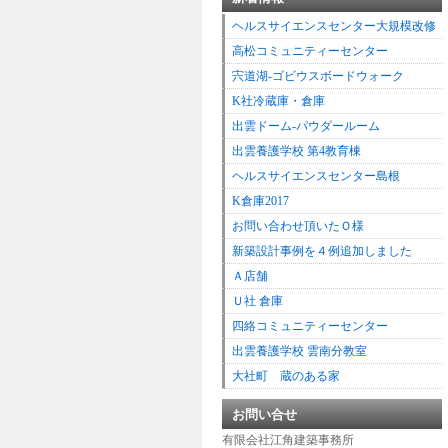
ヘルスサイエンスセンター大規模改修
高松コミュニティーセンター
宍道湖-ゴビウスボードウォーク
K社冷蔵庫・倉庫
出雲ドーム-パウダールーム
出雲養護学校 第4教育棟
ヘルスサイエンスセンター島根
K倉庫2017
お問い合わせ頂いたＯ様
新築設計事例を４例追加しました
Ａ店舗
Ｕ社 倉庫
四絡コミュニティーセンター
出雲養護学校 雲南分教室
大社町 蔵のある家
お問い合せ
有限会社江角建築事務所