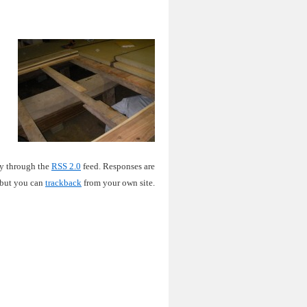
ry through the
RSS 2.0
feed. Responses are
 but you can
trackback
from your own site.