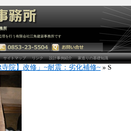
務所
監理を行う有限会社江角建築事務所です
サイトマップ
リンク
設計事例紹介
家造りの基礎知識
R寺院】改修」~耐震：劣化補修~
» S