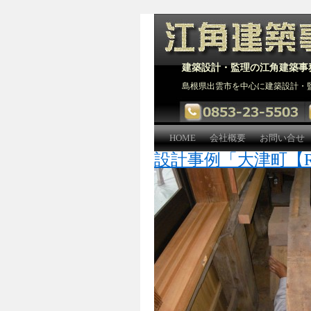
建築設計・監理の江角建築事
島根県出雲市を中心に建築設計・
HOME
会社概要
お問い合せ
設計事例「大津町【