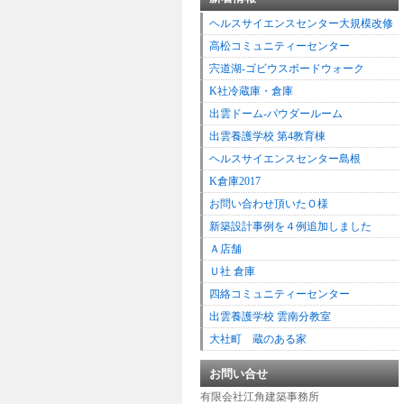
ヘルスサイエンスセンター大規模改修
高松コミュニティーセンター
宍道湖-ゴビウスボードウォーク
K社冷蔵庫・倉庫
出雲ドーム-パウダールーム
出雲養護学校 第4教育棟
ヘルスサイエンスセンター島根
K倉庫2017
お問い合わせ頂いたＯ様
新築設計事例を４例追加しました
Ａ店舗
Ｕ社 倉庫
四絡コミュニティーセンター
出雲養護学校 雲南分教室
大社町 蔵のある家
お問い合せ
有限会社江角建築事務所