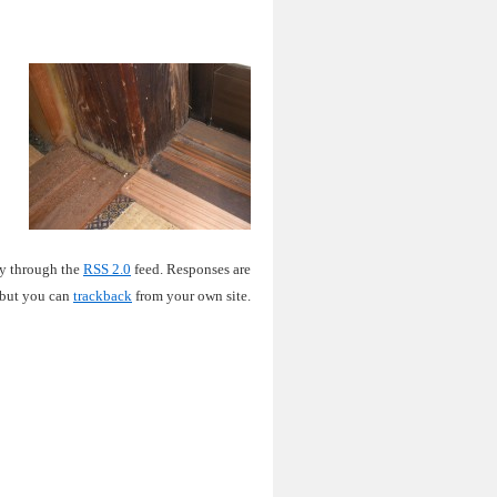
ry through the
RSS 2.0
feed. Responses are
 but you can
trackback
from your own site.