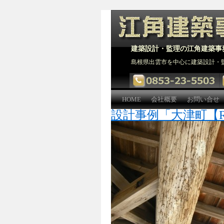
建築設計・監理の江角建築事
島根県出雲市を中心に建築設計・
HOME
会社概要
お問い合せ
設計事例「大津町【