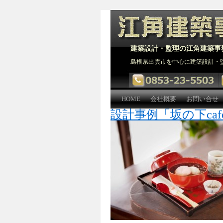
建築設計・監理の江角建築事
島根県出雲市を中心に建築設計・
HOME
会社概要
お問い合せ
設計事例「坂の下cafe 