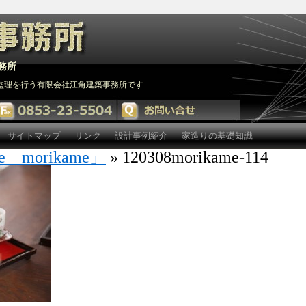
務所
監理を行う有限会社江角建築事務所です
サイトマップ
リンク
設計事例紹介
家造りの基礎知識
morikame」
» 120308morikame-114