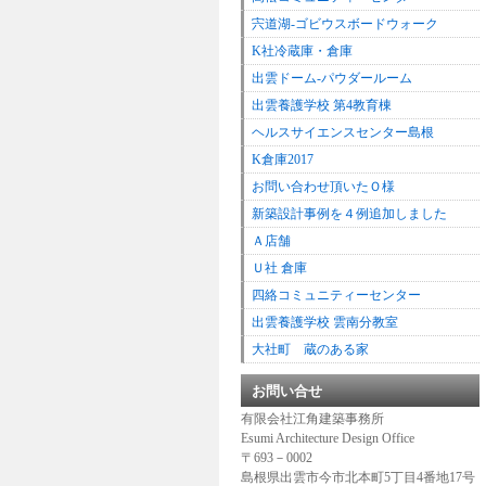
宍道湖-ゴビウスボードウォーク
K社冷蔵庫・倉庫
出雲ドーム-パウダールーム
出雲養護学校 第4教育棟
ヘルスサイエンスセンター島根
K倉庫2017
お問い合わせ頂いたＯ様
新築設計事例を４例追加しました
Ａ店舗
Ｕ社 倉庫
四絡コミュニティーセンター
出雲養護学校 雲南分教室
大社町 蔵のある家
お問い合せ
有限会社江角建築事務所
Esumi Architecture Design Office
〒693－0002
島根県出雲市今市北本町5丁目4番地17号