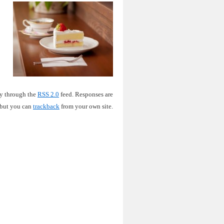
ry through the
RSS 2.0
feed. Responses are
 but you can
trackback
from your own site.