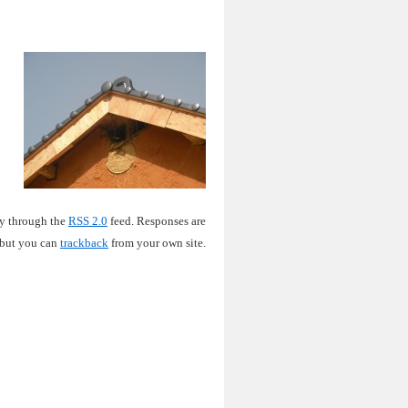
ry through the
RSS 2.0
feed. Responses are
 but you can
trackback
from your own site.