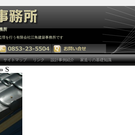
務所
監理を行う有限会社江角建築事務所です
サイトマップ
リンク
設計事例紹介
家造りの基礎知識
» S