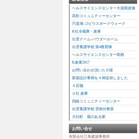
ヘルスサイエンスセンター大規模改修
高松コミュニティーセンター
宍道湖-ゴビウスボードウォーク
K社冷蔵庫・倉庫
出雲ドーム-パウダールーム
出雲養護学校 第4教育棟
ヘルスサイエンスセンター島根
K倉庫2017
お問い合わせ頂いたＯ様
新築設計事例を４例追加しました
Ａ店舗
Ｕ社 倉庫
四絡コミュニティーセンター
出雲養護学校 雲南分教室
大社町 蔵のある家
お問い合せ
有限会社江角建築事務所