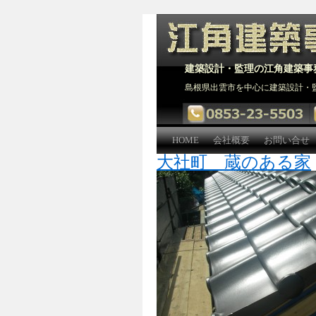
建築設計・監理の江角建築事
島根県出雲市を中心に建築設計・
HOME
会社概要
お問い合せ
大社町 蔵のある家